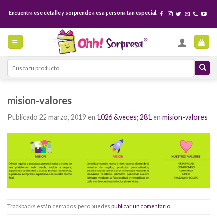
Skip
Encuentra ese detalle y sorprende a esa persona tan especial.
to
content
Search
for:
mision-valores
Publicado
22 marzo, 2019
en
1026 &veces; 281
en
mision-valores
Trackbacks están cerrados, pero puedes
publicar un comentario
.