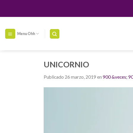
Skip
to
content
Menu Ohh
UNICORNIO
Publicado
26 marzo, 2019
en
900 &veces; 9