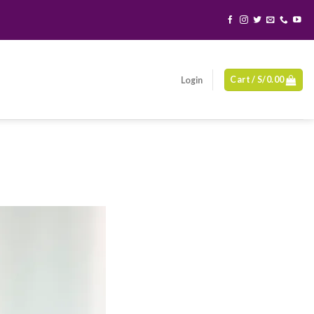
Cart /
S/
0.00
Login