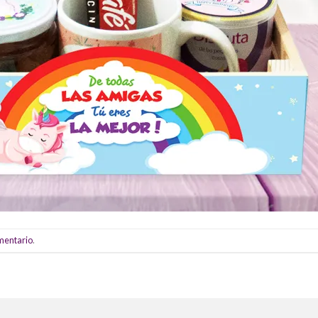
omentario
.