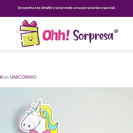
Encuentra ese detalle y sorprende a esa persona tan especial.
00
en
UNICORNIO